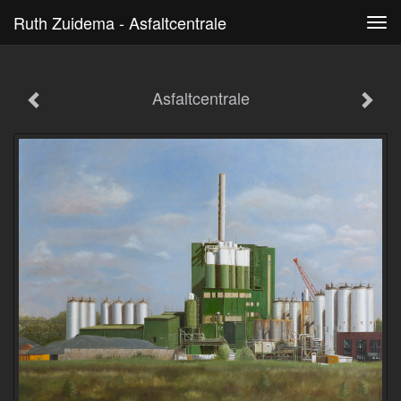
Ruth Zuidema - Asfaltcentrale
Tog
navi
Asfaltcentrale