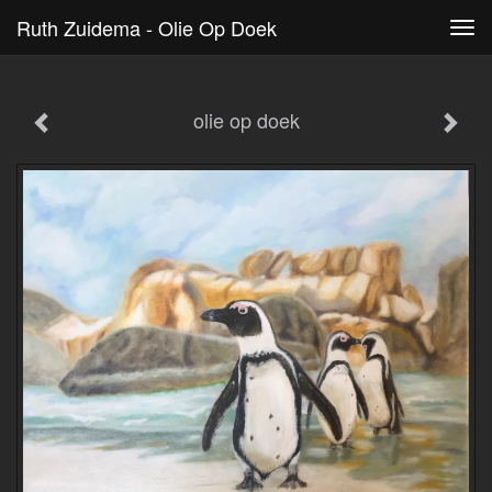
Ruth Zuidema - Olie Op Doek
Tog
navi
olie op doek