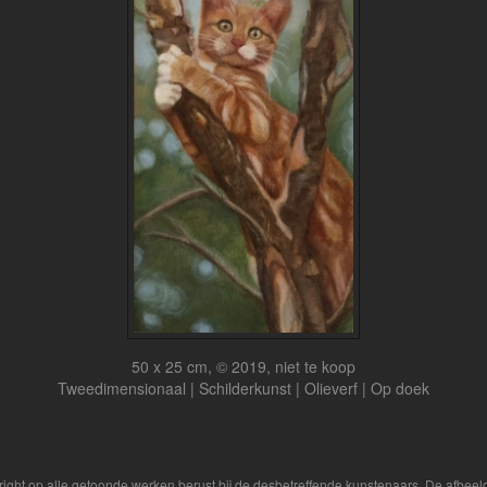
50 x 25 cm, © 2019, niet te koop
Tweedimensionaal | Schilderkunst | Olieverf | Op doek
yright op alle getoonde werken berust bij de desbetreffende kunstenaars. De afbe