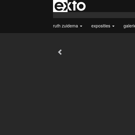
ruth zuidema
exposities
galer