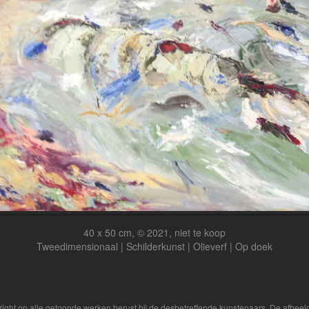
40 x 50 cm, © 2021, niet te koop
Tweedimensionaal | Schilderkunst | Olieverf | Op doek
yright op alle getoonde werken berust bij de desbetreffende kunstenaars. De afbe