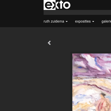
ruth zuidema
exposities
galer