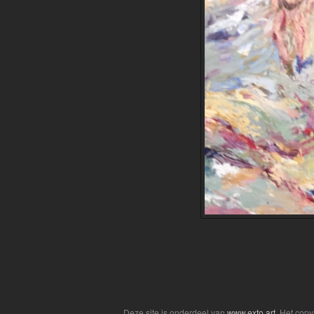
Deze site is onderdeel van
www.exto.art
. Het cop