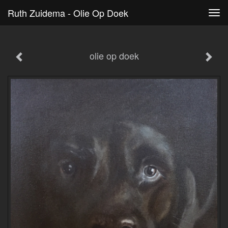
Ruth Zuidema - Olie Op Doek
Tog
navi
olie op doek