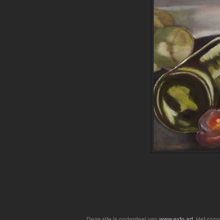
Deze site is onderdeel van
www.exto.art
. Het cop