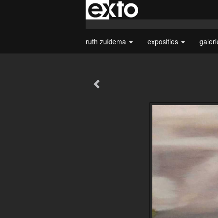
ruth zuidema
exposities
galer