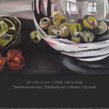
25 x 25 x 2 cm, © 2022, niet te koop
Tweedimensionaal | Schilderkunst | Olieverf | Op doek
yright op alle getoonde werken berust bij de desbetreffende kunstenaars. De afbe