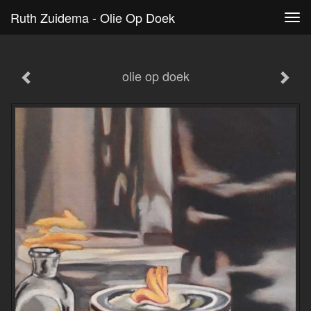
Ruth Zuidema - Olie Op Doek
Tog
navi
olie op doek