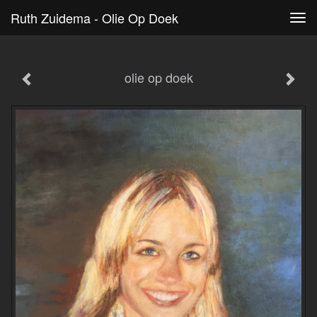
Ruth Zuidema - Olie Op Doek
Tog
navi
olie op doek