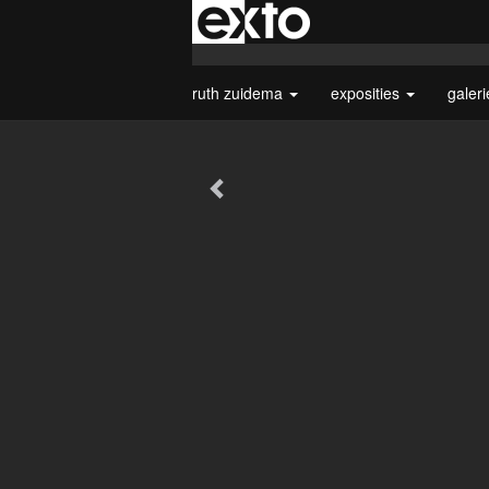
ruth zuidema
exposities
galer