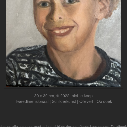
30 x 30 cm, © 2022, niet te koop
Tweedimensionaal | Schilderkunst | Olieverf | Op doek
yright op alle getoonde werken berust bij de desbetreffende kunstenaars. De afbe