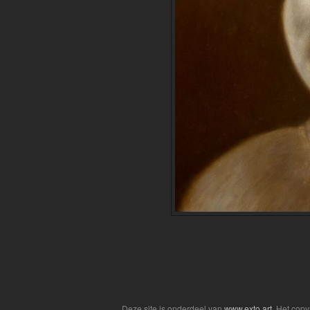
Deze site is onderdeel van
www.exto.art
. Het cop