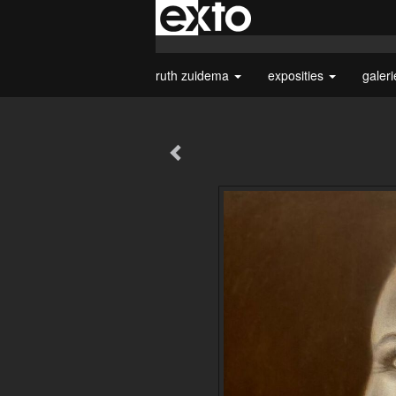
ruth zuidema
exposities
galer