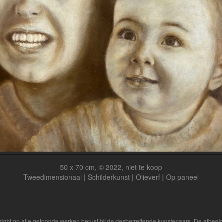
50 x 70 cm, © 2022, niet te koop
Tweedimensionaal | Schilderkunst | Olieverf | Op paneel
yright op alle getoonde werken berust bij de desbetreffende kunstenaars. De afbe