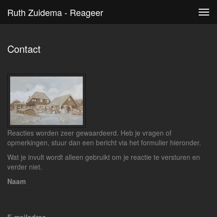
Ruth Zuidema - Reageer
Tog
navi
Contact
Reacties worden zeer gewaardeerd. Heb je vragen of
opmerkingen, stuur dan een bericht via het formulier hieronder.
Wat je invult wordt alleen gebruikt om je reactie te versturen en
verder niet.
Naam